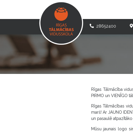
28652400
Rīgas Tālmācība vidus
PIRMO un VIENĪGO tālm
Rīgas Tālmācības vidu
marš! Ar JAUNO IDENT
un pasaulē atpazītāko B
Mūsu jaunais logo si