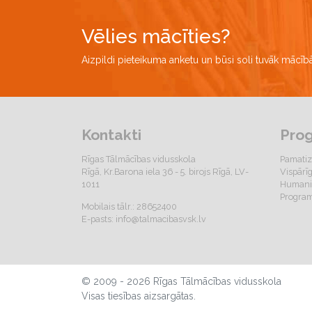
Vēlies mācīties?
Aizpildi pieteikuma anketu un būsi soli tuvāk mācī
Kontakti
Pro
Rīgas Tālmācības vidusskola
Pamatiz
Rīgā, Kr.Barona iela 36 - 5. birojs Rīgā, LV-
Vispārī
1011
Humanit
Program
Mobilais tālr.: 28652400
E-pasts:
info@talmacibasvsk.lv
© 2009 - 2026 Rīgas Tālmācības vidusskola
Visas tiesības aizsargātas.