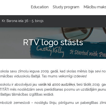
Education
Study program
Mācību mak
Kr. Barona iela 36 - 5. birojs
RTV logo stāsts
skola savu zīmolu ieguva 2009. gadā, kad skolas mērķis bija sevi nost
ācības vidusskolu Baltijā. Tas mums veiksmīgi izdevies!
sskolu ir absolvējuši jau va
irāk kā 4000 audzēkņi,
tieši tādēļ 2019. g
ITĀTI mēs noslēdzām sevis pierādīšanas posmu un uzstādījām jaunu mē
altijas tālmācības izglītības iestādi.
mbolizē zemeslodi – noslēgtu līniju, pilnīgumu un pabeigtības zīmi.