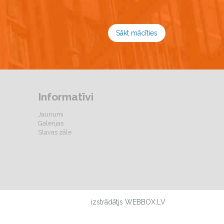
Sākt mācīties
Informatīvi
Jaunumi
Galerijas
Slavas zāle
izstrādātjs WEBBOX.LV