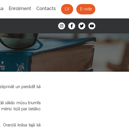
sa
Enrolment
Contacts
LV
E-vide
iprināt un pierādīt kā
adā sākās mūsu triumfa
rķi: kļūt par lielāko
 Oranžā krāsa tajā kā