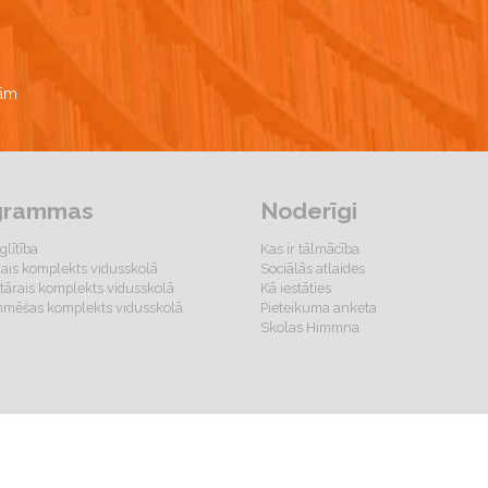
bām
grammas
Noderīgi
glītība
Kas ir tālmācība
gais komplekts vidusskolā
Sociālās atlaides
ārais komplekts vidusskolā
Kā iestāties
mēšas komplekts vidusskolā
Pieteikuma anketa
Skolas Himmna