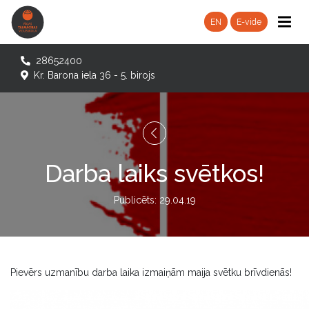
EN
E-vide
28652400
Kr. Barona iela 36 - 5. birojs
Darba laiks svētkos!
Publicēts: 29.04.19
Pievērs uzmanību darba laika izmaiņām maija svētku brīvdienās!