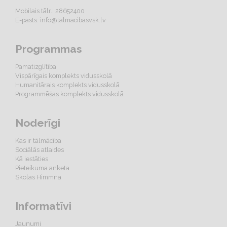
Mobilais tālr.: 28652400
E-pasts:
info@talmacibasvsk.lv
Programmas
Pamatizglītība
Vispārīgais komplekts vidusskolā
Humanitārais komplekts vidusskolā
Programmēšas komplekts vidusskolā
Noderīgi
Kas ir tālmācība
Sociālās atlaides
Kā iestāties
Pieteikuma anketa
Skolas Himmna
Informatīvi
Jaunumi