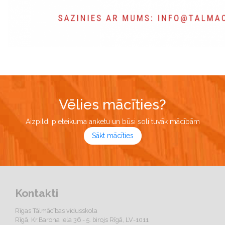
Vēlies mācīties?
Aizpildi pieteikuma anketu un būsi soli tuvāk mācībām
Sākt mācīties
Kontakti
Rīgas Tālmācības vidusskola
Rīgā, Kr.Barona iela 36 - 5. birojs Rīgā, LV-1011