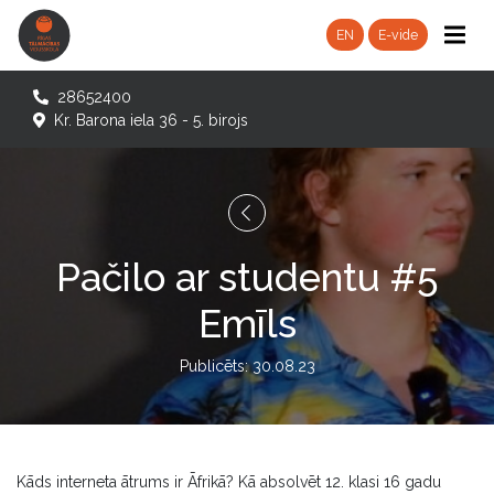
EN
E-vide
28652400
Kr. Barona iela 36 - 5. birojs
Pačilo ar studentu #5
Emīls
Publicēts: 30.08.23
Kāds interneta ātrums ir Āfrikā? Kā absolvēt 12. klasi 16 gadu