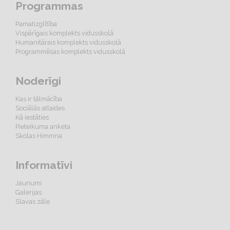
Programmas
Pamatizglītība
Vispārīgais komplekts vidusskolā
Humanitārais komplekts vidusskolā
Programmēšas komplekts vidusskolā
Noderīgi
Kas ir tālmācība
Sociālās atlaides
Kā iestāties
Pieteikuma anketa
Skolas Himmna
Informatīvi
Jaunumi
Galerijas
Slavas zāle