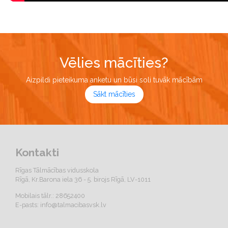
Vēlies mācīties?
Aizpildi pieteikuma anketu un būsi soli tuvāk mācībām
Sākt mācīties
Kontakti
Rīgas Tālmācības vidusskola
Rīgā, Kr.Barona iela 36 - 5. birojs Rīgā, LV-1011
Mobilais tālr.: 28652400
E-pasts:
info@talmacibasvsk.lv