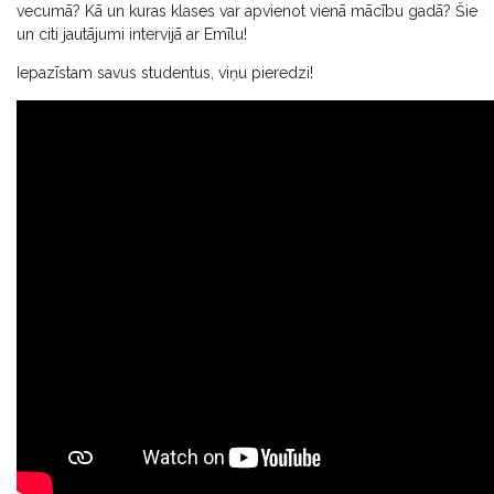
vecumā? Kā un kuras klases var apvienot vienā mācību gadā? Šie
un citi jautājumi intervijā ar Emīlu!
Iepazīstam savus studentus, viņu pieredzi!