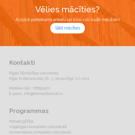
Vēlies mācīties?
Aizpildi pieteikuma anketu un būsi soli tuvāk mācībām
Sākt mācīties
Kontakti
Rīgas Tālmācības vidusskola
Rīgā, Kr.Barona iela 36 - 5. birojs Rīgā, LV-1011
Mobilais tālr.: 28652400
E-pasts:
info@talmacibasvsk.lv
Programmas
Pamatizglītība
Vispārīgais komplekts vidusskolā
Humanitārais komplekts vidusskolā