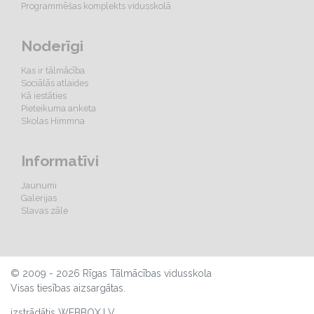
Programmēšas komplekts vidusskolā
Noderīgi
Kas ir tālmācība
Sociālās atlaides
Kā iestāties
Pieteikuma anketa
Skolas Himmna
Informatīvi
Jaunumi
Galerijas
Slavas zāle
© 2009 - 2026 Rīgas Tālmācības vidusskola
Visas tiesības aizsargātas.
izstrādātjs WEBBOX.LV