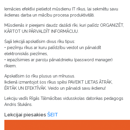
Iemācies efektīvi pielietot mūsdienu IT rīkus, lai sekmētu savu
ikdienas darba un mācību procesa produktivitāti.
Mūsdienās ir pieejami daudz dažādi rīki, kuri palīdz ORGANIZĒT,
KĀRTOT UN PĀRVALDĪT INFORMĀCIJU.
Šajā lekcijā apskatīsim divus rīku tipus:
• piezīmju rīkus ar kuru palīdzību veidot un pārvaldīt
elektroniskās piezīmes,
• iepazīsimies ar paroļu pārvaldnieku (password manager)
rīkiem.
Apskatīsim šo rīku plusus un mīnusus.
Ikdienā izmantojot šos rīkus spēsi PAVEIKT LIETAS ĀTRĀK,
ĒRTĀK UN EFEKTĪVĀK. Veido un pārvaldi savu ikdienu!
Lekciju vadīs Rīgās Tālmācības vidusskolas datorikas pedagogs
Andris Stukāns.
Lekcijai piesakies
ŠEIT