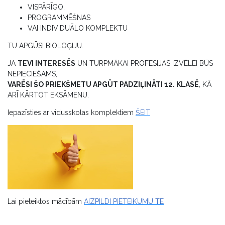
VISPĀRĪGO,
PROGRAMMĒŠNAS
VAI INDIVIDUĀLO KOMPLEKTU
TU APGŪSI BIOLOĢIJU.
JA
TEVI INTERESĒS
UN TURPMĀKAI PROFESIJAS IZVĒLEI BŪS
NEPIECIEŠAMS,
VARĒSI ŠO PRIEKŠMETU APGŪT PADZIĻINĀTI 12. KLASĒ
, KĀ
ARĪ KĀRTOT EKSĀMENU.
Iepazīsties ar vidusskolas komplektiem
ŠEIT
Lai pieteiktos mācībām
AIZPILDI PIETEIKUMU TE