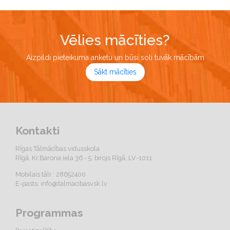
Vēlies mācīties?
Aizpildi pieteikuma anketu un būsi soli tuvāk mācībām
Sākt mācīties
Kontakti
Rīgas Tālmācības vidusskola
Rīgā, Kr.Barona iela 36 - 5. birojs Rīgā, LV-1011
Mobilais tālr.: 28652400
E-pasts:
info@talmacibasvsk.lv
Programmas