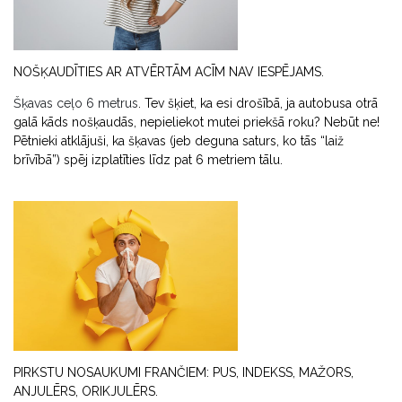
NOŠĶAUDĪTIES AR ATVĒRTĀM ACĪM NAV IESPĒJAMS.
Šķavas ceļo 6 metrus
. Tev šķiet, ka esi drošībā, ja autobusa otrā
galā kāds nošķaudās, nepieliekot mutei priekšā roku? Nebūt ne!
Pētnieki atklājuši, ka šķavas (jeb deguna saturs, ko tās “laiž
brīvībā”) spēj izplatīties līdz pat 6 metriem tālu.
PIRKSTU NOSAUKUMI FRANČIEM: PUS, INDEKSS, MAŽORS,
ANJULĒRS, ORIKJULĒRS.