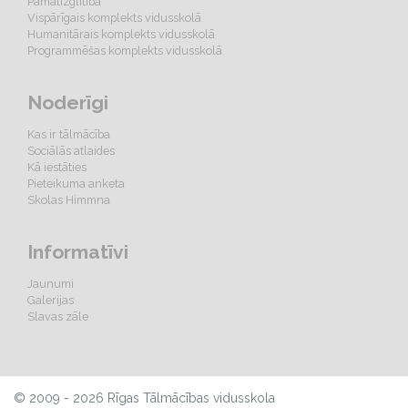
Pamatizglītība
Vispārīgais komplekts vidusskolā
Humanitārais komplekts vidusskolā
Programmēšas komplekts vidusskolā
Noderīgi
Kas ir tālmācība
Sociālās atlaides
Kā iestāties
Pieteikuma anketa
Skolas Himmna
Informatīvi
Jaunumi
Galerijas
Slavas zāle
© 2009 - 2026 Rīgas Tālmācības vidusskola