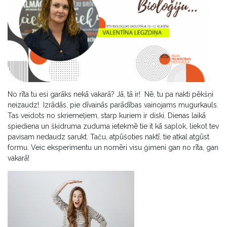
No rīta tu esi garāks nekā vakarā? Jā, tā ir! Nē, tu pa nakti pēkšņi
neizaudz! Izrādās, pie dīvainās parādības vainojams mugurkauls.
Tas veidots no skriemeļiem, starp kuriem ir diski. Dienas laikā
spiediena un šķidruma zuduma ietekmē tie it kā saplok, liekot tev
pavisam nedaudz sarukt. Taču, atpūšoties naktī, tie atkal atgūst
formu. Veic eksperimentu un nomēri visu ģimeni gan no rīta, gan
vakarā!