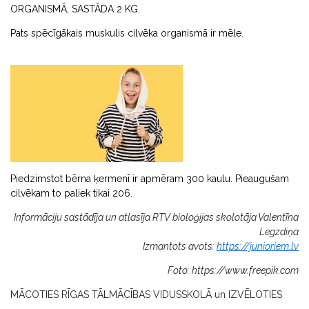
ORGANISMĀ, SASTĀDA 2 KG.
Pats spēcīgākais muskulis cilvēka organismā ir mēle.
Piedzimstot bērna ķermenī ir apmēram 300 kaulu. Pieaugušam
cilvēkam to paliek tikai 206.
Informāciju sastādīja un atlasīja RTV bioloģijas skolotāja Valentīna
Legzdiņa
Izmantots avots:
https://junioriem.lv
Foto: https://www.freepik.com
MĀCOTIES RĪGAS TĀLMĀCĪBAS VIDUSSKOLĀ un IZVĒLOTIES