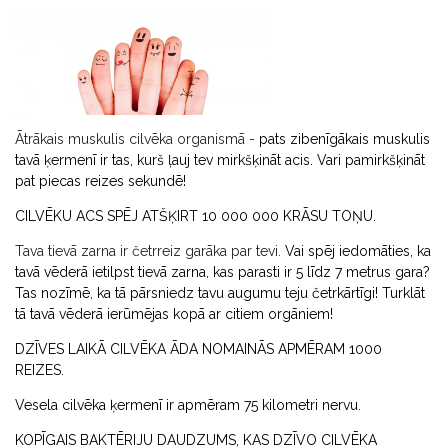
Ātrākais muskulis cilvēka organismā -
pats zibenīgākais muskulis
tavā ķermenī ir tas, kurš ļauj tev mirkšķināt acis. Vari pamirkšķināt
pat piecas reizes sekundē!
CILVĒKU ACS SPĒJ ATŠĶIRT 10 000 000 KRĀSU TOŅU.
Tava tievā zarna ir četrreiz garāka par tevi.
Vai spēj iedomāties, ka
tavā vēderā ietilpst tievā zarna, kas parasti ir 5 līdz 7 metrus gara?
Tas nozīmē, ka tā pārsniedz tavu augumu teju četrkārtīgi! Turklāt
tā tavā vēderā ierūmējas kopā ar citiem orgāniem!
DZĪVES LAIKĀ CILVĒKA ĀDA NOMAINĀS APMĒRAM 1000
REIZES.
Vesela cilvēka ķermenī ir apmēram 75 kilometri nervu.
KOPĪGAIS BAKTĒRIJU DAUDZUMS, KAS DZĪVO CILVĒKA