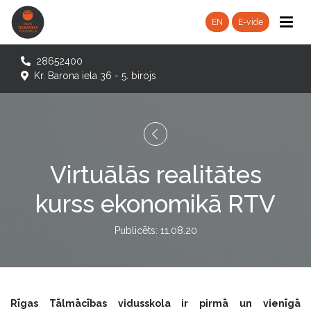
EN
E-vide
28652400
Kr. Barona iela 36 - 5. birojs
Virtuālās realitātes
kurss ekonomikā RTV
Publicēts: 11.08.20
Rīgas Tālmācības vidusskola ir pirmā un vienīgā