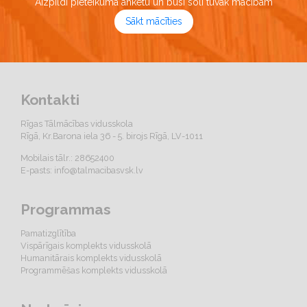
Aizpildi pieteikuma anketu un būsi soli tuvāk mācībām
Sākt mācīties
Kontakti
Rīgas Tālmācības vidusskola
Rīgā, Kr.Barona iela 36 - 5. birojs Rīgā, LV-1011
Mobilais tālr.: 28652400
E-pasts:
info@talmacibasvsk.lv
Programmas
Pamatizglītība
Vispārīgais komplekts vidusskolā
Humanitārais komplekts vidusskolā
Programmēšas komplekts vidusskolā