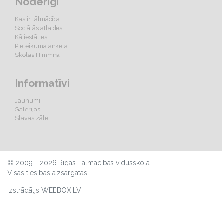
Noderīgi
Kas ir tālmācība
Sociālās atlaides
Kā iestāties
Pieteikuma anketa
Skolas Himmna
Informatīvi
Jaunumi
Galerijas
Slavas zāle
© 2009 - 2026 Rīgas Tālmācības vidusskola
Visas tiesības aizsargātas.
izstrādātjs WEBBOX.LV