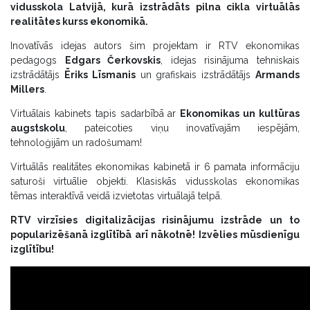
vidusskola Latvijā, kurā izstrādāts pilna cikla virtuālās
realitātes kurss ekonomikā.
Inovatīvās idejas autors šim projektam ir RTV ekonomikas
pedagogs
Edgars Čerkovskis
, idejas risinājuma tehniskais
izstrādātājs
Ēriks Līsmanis
un grafiskais izstrādātājs
Armands
Millers
.
Virtuālais kabinets tapis sadarbībā ar
Ekonomikas un kultūras
augstskolu
, pateicoties viņu inovatīvajām iespējām,
tehnoloģijām un radošumam!
Virtuālās realitātes ekonomikas kabinetā ir 6 pamata informāciju
saturoši virtuālie objekti. Klasiskās vidusskolas ekonomikas
tēmas interaktīvā veidā izvietotas virtuālajā telpā.
RTV virzīsies digitalizācijas risinājumu izstrāde un to
popularizēšanā izglītībā arī nākotnē! Izvēlies mūsdienīgu
izglītību!