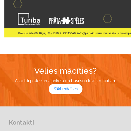
Vēlies mācīties?
Aizpildi pieteikuma anketu un būsi soli tuvāk mācībām
Sākt mācīties
Kontakti