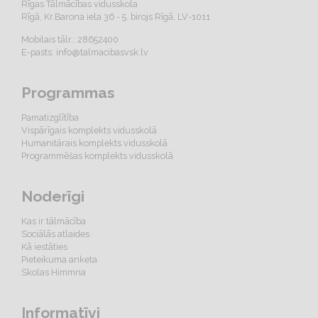
Rīgas Tālmācības vidusskola
Rīgā, Kr.Barona iela 36 - 5. birojs Rīgā, LV-1011
Mobilais tālr.: 28652400
E-pasts:
info@talmacibasvsk.lv
Programmas
Pamatizglītība
Vispārīgais komplekts vidusskolā
Humanitārais komplekts vidusskolā
Programmēšas komplekts vidusskolā
Noderīgi
Kas ir tālmācība
Sociālās atlaides
Kā iestāties
Pieteikuma anketa
Skolas Himmna
Informatīvi