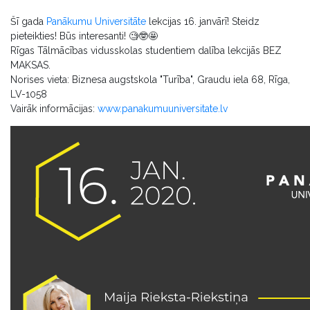
Šī gada
Panākumu Universitāte
lekcijas 16. janvārī! Steidz
pieteikties! Būs interesanti! 🧐🤓🤩
Rīgas Tālmācības vidusskolas studentiem dalība lekcijās BEZ
MAKSAS.
Norises vieta: Biznesa augstskola "Turība", Graudu iela 68, Rīga,
LV-1058
Vairāk informācijas:
www.panakumuuniversitate.lv