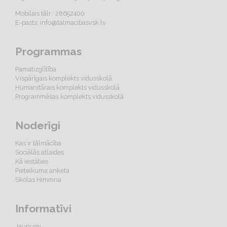
Mobilais tālr.: 28652400
E-pasts:
info@talmacibasvsk.lv
Programmas
Pamatizglītība
Vispārīgais komplekts vidusskolā
Humanitārais komplekts vidusskolā
Programmēšas komplekts vidusskolā
Noderīgi
Kas ir tālmācība
Sociālās atlaides
Kā iestāties
Pieteikuma anketa
Skolas Himmna
Informatīvi
Jaunumi