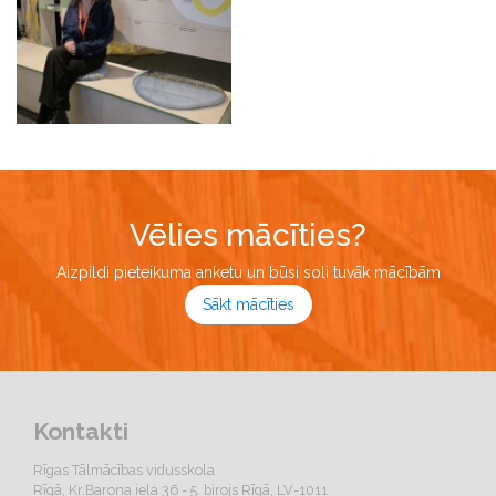
Vēlies mācīties?
Aizpildi pieteikuma anketu un būsi soli tuvāk mācībām
Sākt mācīties
Kontakti
Rīgas Tālmācības vidusskola
Rīgā, Kr.Barona iela 36 - 5. birojs Rīgā, LV-1011