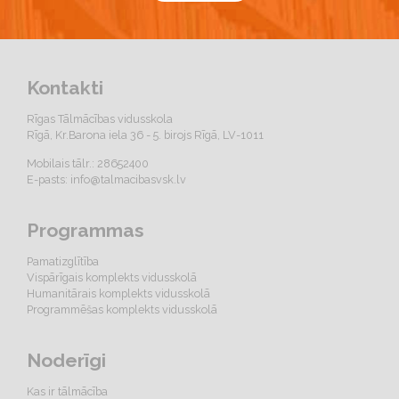
Kontakti
Rīgas Tālmācības vidusskola
Rīgā, Kr.Barona iela 36 - 5. birojs Rīgā, LV-1011
Mobilais tālr.: 28652400
E-pasts:
info@talmacibasvsk.lv
Programmas
Pamatizglītība
Vispārīgais komplekts vidusskolā
Humanitārais komplekts vidusskolā
Programmēšas komplekts vidusskolā
Noderīgi
Kas ir tālmācība