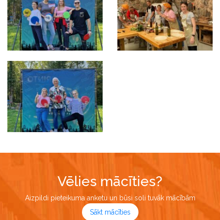
Vēlies mācīties?
Aizpildi pieteikuma anketu un būsi soli tuvāk mācībām
Sākt mācīties