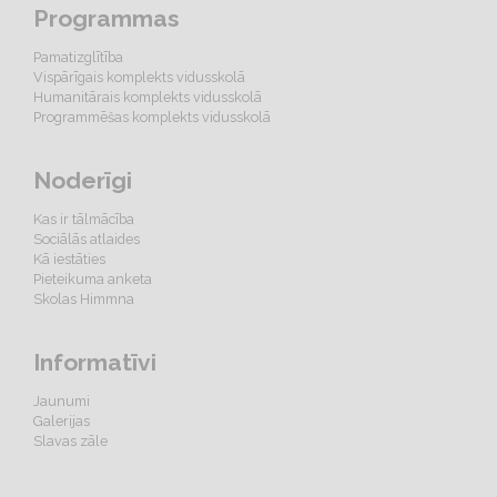
Programmas
Pamatizglītība
Vispārīgais komplekts vidusskolā
Humanitārais komplekts vidusskolā
Programmēšas komplekts vidusskolā
Noderīgi
Kas ir tālmācība
Sociālās atlaides
Kā iestāties
Pieteikuma anketa
Skolas Himmna
Informatīvi
Jaunumi
Galerijas
Slavas zāle