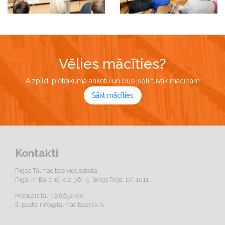
Vēlies mācīties?
Aizpildi pieteikuma anketu un būsi soli tuvāk mācībām
Sākt mācīties
Kontakti
Rīgas Tālmācības vidusskola
Rīgā, Kr.Barona iela 36 - 5. birojs Rīgā, LV-1011
Mobilais tālr.: 28652400
E-pasts:
info@talmacibasvsk.lv