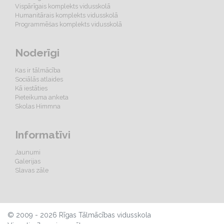
Vispārīgais komplekts vidusskolā
Humanitārais komplekts vidusskolā
Programmēšas komplekts vidusskolā
Noderīgi
Kas ir tālmācība
Sociālās atlaides
Kā iestāties
Pieteikuma anketa
Skolas Himmna
Informatīvi
Jaunumi
Galerijas
Slavas zāle
© 2009 - 2026 Rīgas Tālmācības vidusskola