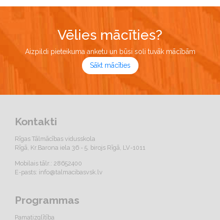
Vēlies mācīties?
Aizpildi pieteikuma anketu un būsi soli tuvāk mācībām
Sākt mācīties
Kontakti
Rīgas Tālmācības vidusskola
Rīgā, Kr.Barona iela 36 - 5. birojs Rīgā, LV-1011
Mobilais tālr.: 28652400
E-pasts:
info@talmacibasvsk.lv
Programmas
Pamatizglītība