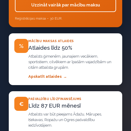
Uzzināt vairāk par mācību maksu
Reģistrācijas maksa – 30 EUR.
MĀCĪBU MAKSAS ATLAIDES
%
Atlaides līdz 50%
Atbalsts ģimenēm, jaunajiem vecākiem,
sportistiem, cilvēkiem ar īpašām vajadzībām un
citām atbalsta grupām.
Apskatīt atlaides
PAŠVALDĪBU LĪDZFINANSĒJUMS
€
Līdz 87 EUR mēnesī
Atbalsts var būt pieejams Ādažu, Mārupes,
Ķekavas, Ropažu un Ogres pašvaldību
iedzīvotājiem.