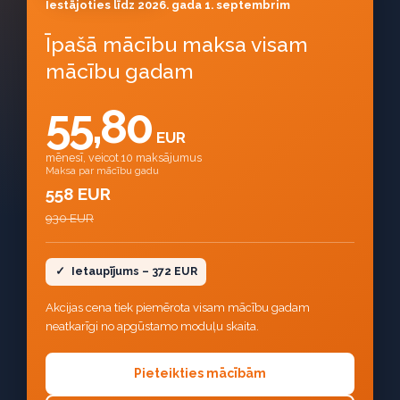
Iestājoties līdz 2026. gada 1. septembrim
Īpašā mācību maksa visam
mācību gadam
55,80
EUR
mēnesī, veicot 10 maksājumus
Maksa par mācību gadu
558 EUR
930 EUR
✓
Ietaupījums – 372 EUR
Akcijas cena tiek piemērota visam mācību gadam
neatkarīgi no apgūstamo moduļu skaita.
Pieteikties mācībām