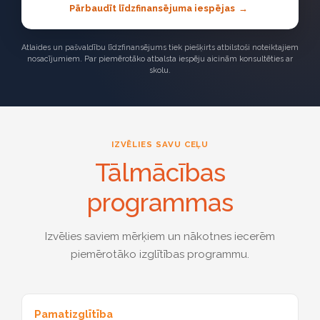
Pārbaudīt līdzfinansējuma iespējas
Atlaides un pašvaldību līdzfinansējums tiek piešķirts atbilstoši noteiktajiem
nosacījumiem. Par piemērotāko atbalsta iespēju aicinām konsultēties ar
skolu.
IZVĒLIES SAVU CEĻU
Tālmācības
programmas
Izvēlies saviem mērķiem un nākotnes iecerēm
piemērotāko izglītības programmu.
Pamatizglītība