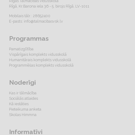
Rīgas Tālmācības vidusskola
Rīgā, Kr.Barona iela 36 - 5. birojs Rīgā, LV-1011
Mobilais tālr.: 28652400
E-pasts:
info@talmacibasvsk.lv
Programmas
Pamatizglītība
Vispārīgais komplekts vidusskolā
Humanitārais komplekts vidusskolā
Programmēšas komplekts vidusskolā
Noderīgi
Kas ir tālmācība
Sociālās atlaides
Kā iestāties
Pieteikuma anketa
Skolas Himmna
Informatīvi