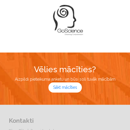
Vēlies mācīties?
Aizpildi pieteikuma anketu un būsi soli tuvāk mācībām
Sākt mācīties
Kontakti