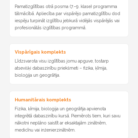
Pamatizglītības otrā posma (7.–9. klase) programma
tālmācībā. Apliecība par vispārējo pamatizglītību dod
iespēju turpināt izglītību jebkurā vidējās vispārējās vai
profesionālās izglītības programmā.
Vispārīgais komplekts
Līdzsvarota visu izglītības jomu apguve, tostarp
atsevišķi dabaszinību priekšmeti – fizika, ķīmija,
bioloģija un ģeogrāfija.
Humanitārais komplekts
Fizika, ķīmija, bioloģija un ģeogrāfija apvienota
integrētā dabaszinību kursā. Piemērots tiem, kuri savu
nākotni neplāno saistīt ar eksaktajām zinātnēm,
medicīnu vai inženierzinātnēm.