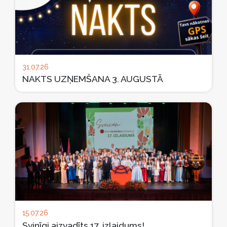
31.07.26
NAKTS UZŅEMŠANA 3. AUGUSTĀ
15.07.26
Svinīgi aizvadīts 17. izlaidums!