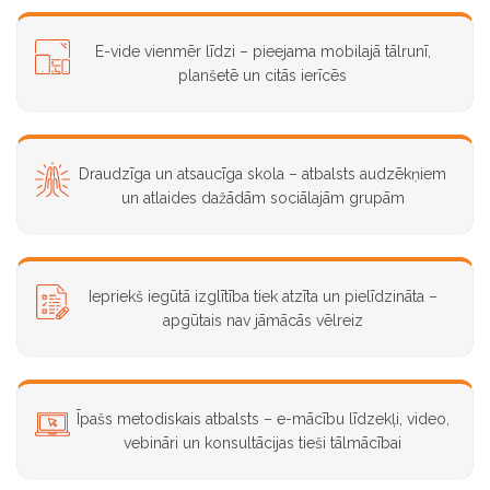
E-vide vienmēr līdzi – pieejama mobilajā tālrunī,
planšetē un citās ierīcēs
Draudzīga un atsaucīga skola – atbalsts audzēkņiem
un atlaides dažādām sociālajām grupām
Iepriekš iegūtā izglītība tiek atzīta un pielīdzināta –
apgūtais nav jāmācās vēlreiz
Īpašs metodiskais atbalsts – e-mācību līdzekļi, video,
vebināri un konsultācijas tieši tālmācībai