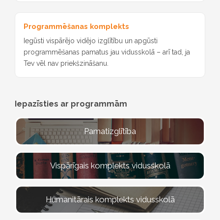
Programmēšanas komplekts
Iegūsti vispārējo vidējo izglītību un apgūsti
programmēšanas pamatus jau vidusskolā – arī tad, ja
Tev vēl nav priekšzināšanu.
Iepazīsties ar programmām
Pamatizglītība
Vispārīgais komplekts vidusskolā
Humanitārais komplekts vidusskolā